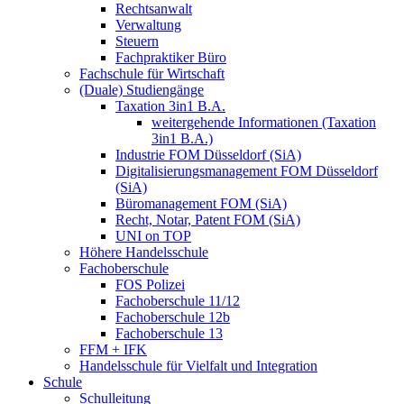
Rechtsanwalt
Verwaltung
Steuern
Fachpraktiker Büro
Fachschule für Wirtschaft
(Duale) Studiengänge
Taxation 3in1 B.A.
weitergehende Informationen (Taxation
3in1 B.A.)
Industrie FOM Düsseldorf (SiA)
Digitalisierungsmanagement FOM Düsseldorf
(SiA)
Büromanagement FOM (SiA)
Recht, Notar, Patent FOM (SiA)
UNI on TOP
Höhere Handelsschule
Fachoberschule
FOS Polizei
Fachoberschule 11/12
Fachoberschule 12b
Fachoberschule 13
FFM + IFK
Handelsschule für Vielfalt und Integration
Schule
Schulleitung