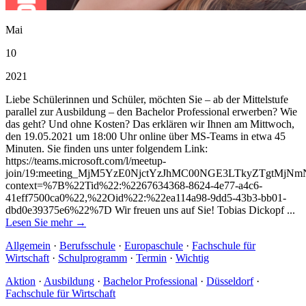
Mai
10
2021
Liebe Schülerinnen und Schüler, möchten Sie – ab der Mittelstufe
parallel zur Ausbildung – den Bachelor Professional erwerben? Wie
das geht? Und ohne Kosten? Das erklären wir Ihnen am Mittwoch,
den 19.05.2021 um 18:00 Uhr online über MS-Teams in etwa 45
Minuten. Sie finden uns unter folgendem Link:
https://teams.microsoft.com/l/meetup-
join/19:meeting_MjM5YzE0NjctYzJhMC00NGE3LTkyZTgtMjNmN
context=%7B%22Tid%22:%2267634368-8624-4e77-a4c6-
41eff7500ca0%22,%22Oid%22:%22ea114a98-9dd5-43b3-bb01-
dbd0e39375e6%22%7D Wir freuen uns auf Sie! Tobias Dickopf ...
Lesen Sie mehr →
Allgemein
·
Berufsschule
·
Europaschule
·
Fachschule für
Wirtschaft
·
Schulprogramm
·
Termin
·
Wichtig
Aktion
·
Ausbildung
·
Bachelor Professional
·
Düsseldorf
·
Fachschule für Wirtschaft