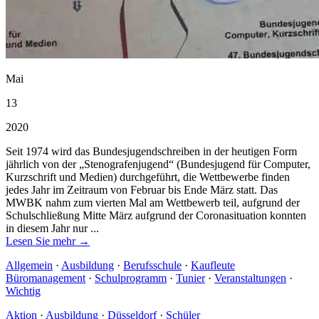
Mai
13
2020
Seit 1974 wird das Bundesjugendschreiben in der heutigen Form
jährlich von der „Stenografenjugend“ (Bundesjugend für Computer,
Kurzschrift und Medien) durchgeführt, die Wettbewerbe finden
jedes Jahr im Zeitraum von Februar bis Ende März statt. Das
MWBK nahm zum vierten Mal am Wettbewerb teil, aufgrund der
Schulschließung Mitte März aufgrund der Coronasituation konnten
in diesem Jahr nur ...
Lesen Sie mehr →
Allgemein
·
Ausbildung
·
Berufsschule
·
Kaufleute
Büromanagement
·
Schulprogramm
·
Tunier
·
Veranstaltungen
·
Wichtig
Aktion
·
Ausbildung
·
Düsseldorf
·
Schüler