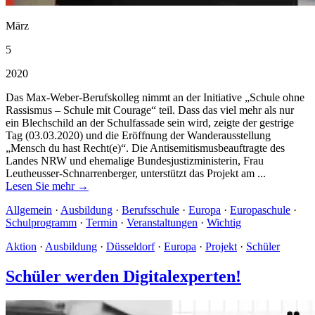
März
5
2020
Das Max-Weber-Berufskolleg nimmt an der Initiative „Schule ohne
Rassismus – Schule mit Courage“ teil. Dass das viel mehr als nur
ein Blechschild an der Schulfassade sein wird, zeigte der gestrige
Tag (03.03.2020) und die Eröffnung der Wanderausstellung
„Mensch du hast Recht(e)“. Die Antisemitismusbeauftragte des
Landes NRW und ehemalige Bundesjustizministerin, Frau
Leutheusser-Schnarrenberger, unterstützt das Projekt am ...
Lesen Sie mehr →
Allgemein
·
Ausbildung
·
Berufsschule
·
Europa
·
Europaschule
·
Schulprogramm
·
Termin
·
Veranstaltungen
·
Wichtig
Aktion
·
Ausbildung
·
Düsseldorf
·
Europa
·
Projekt
·
Schüler
Schüler werden Digitalexperten!