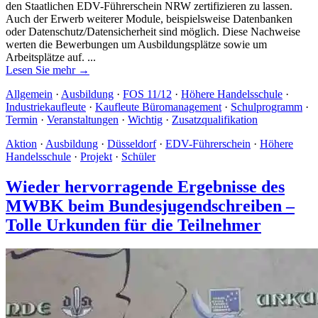
den Staatlichen EDV-Führerschein NRW zertifizieren zu lassen.
Auch der Erwerb weiterer Module, beispielsweise Datenbanken
oder Datenschutz/Datensicherheit sind möglich. Diese Nachweise
werten die Bewerbungen um Ausbildungsplätze sowie um
Arbeitsplätze auf. ...
Lesen Sie mehr →
Allgemein
·
Ausbildung
·
FOS 11/12
·
Höhere Handelsschule
·
Industriekaufleute
·
Kaufleute Büromanagement
·
Schulprogramm
·
Termin
·
Veranstaltungen
·
Wichtig
·
Zusatzqualifikation
Aktion
·
Ausbildung
·
Düsseldorf
·
EDV-Führerschein
·
Höhere
Handelsschule
·
Projekt
·
Schüler
Wieder hervorragende Ergebnisse des
MWBK beim Bundesjugendschreiben –
Tolle Urkunden für die Teilnehmer