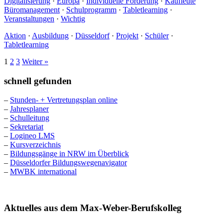
Digitalisierung
·
Europa
·
Individuelle Förderung
·
Kaufleute
Büromanagement
·
Schulprogramm
·
Tabletlearning
·
Veranstaltungen
·
Wichtig
Aktion
·
Ausbildung
·
Düsseldorf
·
Projekt
·
Schüler
·
Tabletlearning
1
2
3
Weiter »
schnell gefunden
–
Stunden- + Vertretungsplan online
–
Jahresplaner
–
Schulleitung
–
Sekretariat
–
Logineo LMS
–
Kursverzeichnis
–
Bildungsgänge in NRW im Überblick
–
Düsseldorfer Bildungswegenavigator
–
MWBK international
Aktuelles aus dem Max-Weber-Berufskolleg