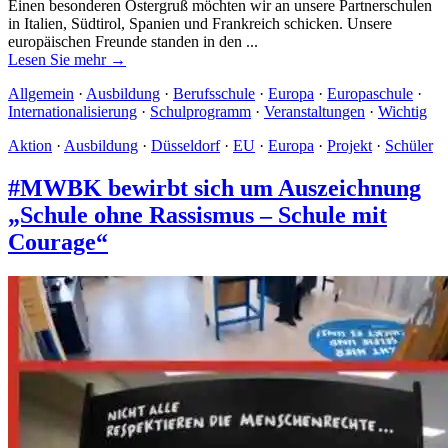
Einen besonderen Ostergruß möchten wir an unsere Partnerschulen
in Italien, Südtirol, Spanien und Frankreich schicken. Unsere
europäischen Freunde standen in den ...
Lesen Sie mehr →
Allgemein
·
Ausbildung
·
Berufsschule
·
Europa
·
Europaschule
·
Internationalisierung
·
Schulprogramm
·
Veranstaltungen
·
Wichtig
Aktion
·
Ausbildung
·
Düsseldorf
·
EU
·
Europa
·
Projekt
·
Schüler
#MWBK bewirbt sich um Auszeichnung
„Schule ohne Rassismus – Schule mit
Courage“