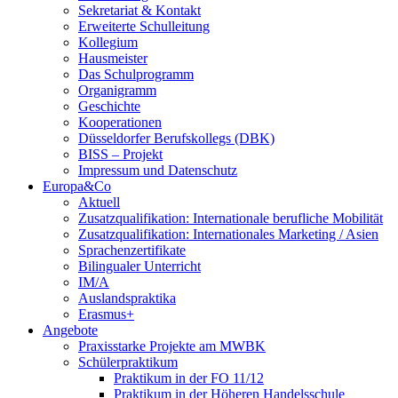
Sekretariat & Kontakt
Erweiterte Schulleitung
Kollegium
Hausmeister
Das Schulprogramm
Organigramm
Geschichte
Kooperationen
Düsseldorfer Berufskollegs (DBK)
BISS – Projekt
Impressum und Datenschutz
Europa&Co
Aktuell
Zusatzqualifikation: Internationale berufliche Mobilität
Zusatzqualifikation: Internationales Marketing / Asien
Sprachenzertifikate
Bilingualer Unterricht
IM/A
Auslandspraktika
Erasmus+
Angebote
Praxisstarke Projekte am MWBK
Schülerpraktikum
Praktikum in der FO 11/12
Praktikum in der Höheren Handelsschule