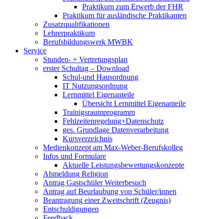
Praktikum zum Erwerb der FHR
Praktikum für ausländische Praktikanten
Zusatzqualifikationen
Lehrerpraktikum
Berufsbildungswerk MWBK
Service
Stunden- + Vertretungsplan
erster Schultag – Download
Schul-und Hausordnung
IT Nutzungsordnung
Lernmittel Eigenanteile
Übersicht Lernmittel Eigenanteile
Trainigsraumprogramm
Fehlzeitenregelung+Datenschutz
ges. Grundlage Datenverarbeitung
Kursverzeichnis
Medienkonzept am Max-Weber-Berufskolleg
Infos und Formulare
Aktuelle Leistungsbewertungskonzepte
Abmeldung Religion
Antrag Gastschüler Weiterbesuch
Antrag auf Beurlaubung von Schüler/innen
Beantragung einer Zweitschrift (Zeugnis)
Entschuldigungen
Feedback