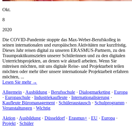
Okt.
8
2020
Die COVID-Pandemie stoppte das Max-Weber-Berufskolleg in
seinen internationalen und europäischen Aktivitäten nur kurzfristig.
Dieses Jahr reisen digital zu unseren ERASMUS-Partnern, zu den
Traumpraktikumszielen unserer Schülerinnen und zu den digitalen
Unterrichtsprojekten, an denen wir aktuell arbeiten. Wenn Sie
mitreisen möchten, mit uns digitale Reise- und Projektarbeit teilen
möchten oder mehr über unsere internationale Projektarbeit erfahren
möchten, ...
Lesen Sie mehr →
Allgemein
·
Ausbildung
·
Berufsschule
·
Dialogmarketing
·
Europa
·
Europaschule
·
Industriekaufleute
·
Internationalisierung
·
Kaufleute Büromanagement
·
Schüleraustausch
·
Schulprogramm
·
Veranstaltungen
·
Wichtig
Aktion
·
Ausbildung
·
Düsseldorf
·
Erasmus+
·
EU
·
Europa
·
Projekt
·
Schüler