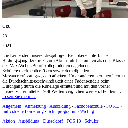
Okt.
28
2021
Die Lernenden unserer diesjährigen Fachoberschule 13 – ein
Bildungsgang der direkt zum Abitur führt – konnten als erste Klasse
des Max-Weber-Berufskolleg mit den nagelneuen
Schülerexperimentierkästen sowie dem digitalen
Messwerterfassungssystem arbeiten. Unter anderem konnten hiermit
die Durchschnittsgeschwindigkeit eines Fadenpendels beim
Durchgang durch die Ruhelage ermittelt und mit den vorher
theoretisch ermittelten Soll-Werten verglichen werden. Bei dem ...
Lesen Sie mehr →
Allgemein
·
Anmeldung
·
Ausbildung
·
Fachoberschule
·
FOS13
·
Individuelle Förderung
·
Schulprogramm
·
Wichtig
Aktion
·
Ausbildung
·
Düsseldorf
·
FOS 13
·
Schüler