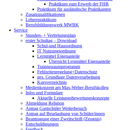
Praktikum zum Erwerb der FHR
Praktikum für ausländische Praktikanten
Zusatzqualifikationen
Lehrerpraktikum
Berufsbildungswerk MWBK
Service
Stunden- + Vertretungsplan
erster Schultag – Download
Schul-und Hausordnung
IT Nutzungsordnung
Lernmittel Eigenanteile
Übersicht Lernmittel Eigenanteile
Trainigsraumprogramm
Fehlzeitenregelung+Datenschutz
ges. Grundlage Datenverarbeitung
Kursverzeichnis
Medienkonzept am Max-Weber-Berufskolleg
Infos und Formulare
Aktuelle Leistungsbewertungskonzepte
Abmeldung Religion
Antrag Gastschüler Weiterbesuch
Antrag auf Beurlaubung von Schüler/innen
Beantragung einer Zweitschrift (Zeugnis)
Entschuldigungen
Feedback