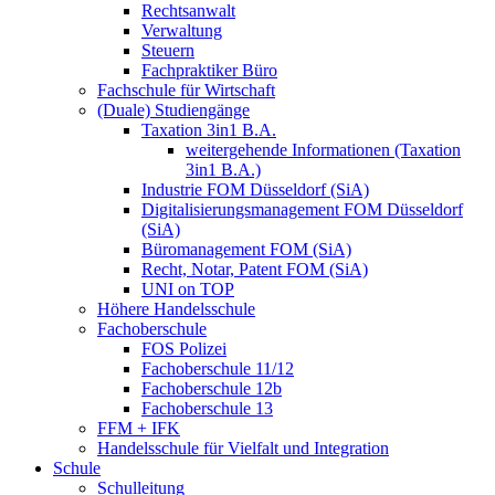
Rechtsanwalt
Verwaltung
Steuern
Fachpraktiker Büro
Fachschule für Wirtschaft
(Duale) Studiengänge
Taxation 3in1 B.A.
weitergehende Informationen (Taxation
3in1 B.A.)
Industrie FOM Düsseldorf (SiA)
Digitalisierungsmanagement FOM Düsseldorf
(SiA)
Büromanagement FOM (SiA)
Recht, Notar, Patent FOM (SiA)
UNI on TOP
Höhere Handelsschule
Fachoberschule
FOS Polizei
Fachoberschule 11/12
Fachoberschule 12b
Fachoberschule 13
FFM + IFK
Handelsschule für Vielfalt und Integration
Schule
Schulleitung