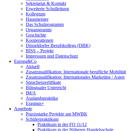
Sekretariat & Kontakt
Erweiterte Schulleitung
Kollegium
Hausmeister
Das Schulprogramm
Organigramm
Geschichte
Kooperationen
Düsseldorfer Berufskollegs (DBK)
BISS – Projekt
Impressum und Datenschutz
Europa&Co
Aktuell
Zusatzqualifikation: Internationale berufliche Mobilität
Zusatzqualifikation: Internationales Marketing / Asien
Sprachenzertifikate
Bilingualer Unterricht
IM/A
Auslandspraktika
Erasmus+
Angebote
Praxisstarke Projekte am MWBK
Schülerpraktikum
Praktikum in der FO 11/12
Praktikum in der Höheren Handelsschule