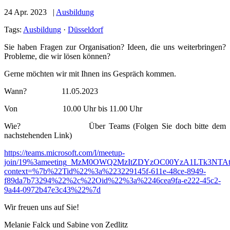
24 Apr. 2023 |
Ausbildung
Tags:
Ausbildung
·
Düsseldorf
Sie haben Fragen zur Organisation? Ideen, die uns weiterbringen?
Probleme, die wir lösen können?
Gerne möchten wir mit Ihnen ins Gespräch kommen.
Wann? 11.05.2023
Von 10.00 Uhr bis 11.00 Uhr
Wie? Über Teams (Folgen Sie doch bitte dem
nachstehenden Link)
https://teams.microsoft.com/l/meetup-
join/19%3ameeting_MzM0OWQ2MzItZDYzOC00YzA1LTk3NTAt
context=%7b%22Tid%22%3a%223229145f-611e-48ce-8949-
f89da7b73294%22%2c%22Oid%22%3a%2246cea9fa-e222-45c2-
9a44-0972b47e3c43%22%7d
Wir freuen uns auf Sie!
Melanie Falck und Sabine von Zedlitz