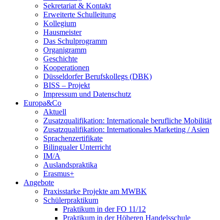
Sekretariat & Kontakt
Erweiterte Schulleitung
Kollegium
Hausmeister
Das Schulprogramm
Organigramm
Geschichte
Kooperationen
Düsseldorfer Berufskollegs (DBK)
BISS – Projekt
Impressum und Datenschutz
Europa&Co
Aktuell
Zusatzqualifikation: Internationale berufliche Mobilität
Zusatzqualifikation: Internationales Marketing / Asien
Sprachenzertifikate
Bilingualer Unterricht
IM/A
Auslandspraktika
Erasmus+
Angebote
Praxisstarke Projekte am MWBK
Schülerpraktikum
Praktikum in der FO 11/12
Praktikum in der Höheren Handelsschule