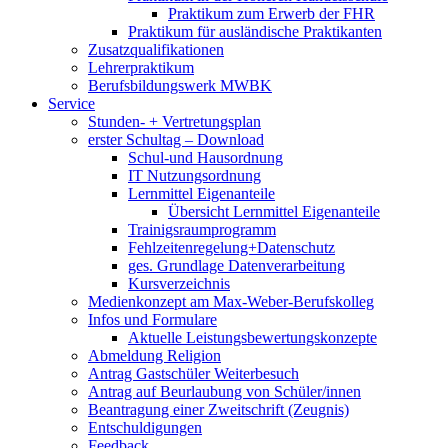
Praktikum zum Erwerb der FHR
Praktikum für ausländische Praktikanten
Zusatzqualifikationen
Lehrerpraktikum
Berufsbildungswerk MWBK
Service
Stunden- + Vertretungsplan
erster Schultag – Download
Schul-und Hausordnung
IT Nutzungsordnung
Lernmittel Eigenanteile
Übersicht Lernmittel Eigenanteile
Trainigsraumprogramm
Fehlzeitenregelung+Datenschutz
ges. Grundlage Datenverarbeitung
Kursverzeichnis
Medienkonzept am Max-Weber-Berufskolleg
Infos und Formulare
Aktuelle Leistungsbewertungskonzepte
Abmeldung Religion
Antrag Gastschüler Weiterbesuch
Antrag auf Beurlaubung von Schüler/innen
Beantragung einer Zweitschrift (Zeugnis)
Entschuldigungen
Feedback