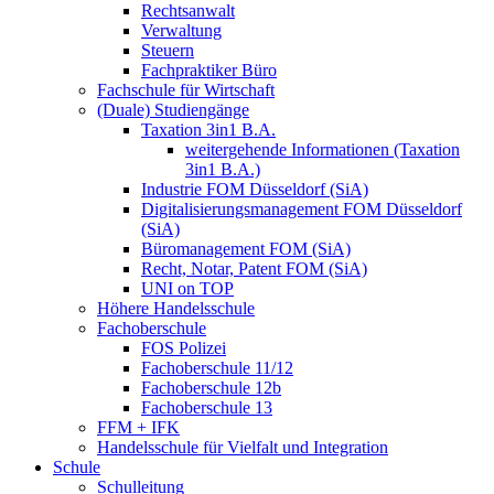
Rechtsanwalt
Verwaltung
Steuern
Fachpraktiker Büro
Fachschule für Wirtschaft
(Duale) Studiengänge
Taxation 3in1 B.A.
weitergehende Informationen (Taxation
3in1 B.A.)
Industrie FOM Düsseldorf (SiA)
Digitalisierungsmanagement FOM Düsseldorf
(SiA)
Büromanagement FOM (SiA)
Recht, Notar, Patent FOM (SiA)
UNI on TOP
Höhere Handelsschule
Fachoberschule
FOS Polizei
Fachoberschule 11/12
Fachoberschule 12b
Fachoberschule 13
FFM + IFK
Handelsschule für Vielfalt und Integration
Schule
Schulleitung