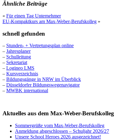
Ähnliche Beiträge
«
Für einen Tag Unternehmer
EU-Kompaktkurs am Max-Weber-Berufskolleg
»
schnell gefunden
–
Stunden- + Vertretungsplan online
–
Jahresplaner
–
Schulleitung
–
Sekretariat
–
Logineo LMS
–
Kursverzeichnis
–
Bildungsgänge in NRW im Überblick
–
Düsseldorfer Bildungswegenavigator
–
MWBK international
Aktuelles aus dem Max-Weber-Berufskolleg
Sommergrüße vom Max-Weber-Berufskolleg
Anmeldung abgeschlossen – Schuljahr 2026/27
Unsere School Heroes 2026 ausgezeichnet!