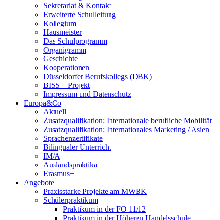
Sekretariat & Kontakt
Erweiterte Schulleitung
Kollegium
Hausmeister
Das Schulprogramm
Organigramm
Geschichte
Kooperationen
Düsseldorfer Berufskollegs (DBK)
BISS – Projekt
Impressum und Datenschutz
Europa&Co
Aktuell
Zusatzqualifikation: Internationale berufliche Mobilität
Zusatzqualifikation: Internationales Marketing / Asien
Sprachenzertifikate
Bilingualer Unterricht
IM/A
Auslandspraktika
Erasmus+
Angebote
Praxisstarke Projekte am MWBK
Schülerpraktikum
Praktikum in der FO 11/12
Praktikum in der Höheren Handelsschule