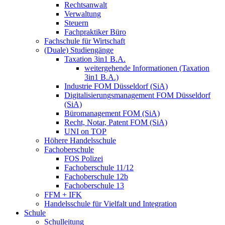
Rechtsanwalt
Verwaltung
Steuern
Fachpraktiker Büro
Fachschule für Wirtschaft
(Duale) Studiengänge
Taxation 3in1 B.A.
weitergehende Informationen (Taxation
3in1 B.A.)
Industrie FOM Düsseldorf (SiA)
Digitalisierungsmanagement FOM Düsseldorf
(SiA)
Büromanagement FOM (SiA)
Recht, Notar, Patent FOM (SiA)
UNI on TOP
Höhere Handelsschule
Fachoberschule
FOS Polizei
Fachoberschule 11/12
Fachoberschule 12b
Fachoberschule 13
FFM + IFK
Handelsschule für Vielfalt und Integration
Schule
Schulleitung