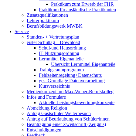
Praktikum zum Erwerb der FHR
Praktikum für ausländische Praktikanten
Zusatzqualifikationen
Lehrerpraktikum
Berufsbildungswerk MWBK
Service
Stunden- + Vertretungsplan
erster Schultag – Download
Schul-und Hausordnung
IT Nutzungsordnung
Lernmittel Eigenanteile
Übersicht Lernmittel Eigenanteile
Trainigsraumprogramm
Fehlzeitenregelung+Datenschutz
ges. Grundlage Datenverarbeitung
Kursverzeichnis
Medienkonzept am Max-Weber-Berufskolleg
Infos und Formulare
Aktuelle Leistungsbewertungskonzepte
Abmeldung Religion
Antrag Gastschüler Weiterbesuch
Antrag auf Beurlaubung von Schüler/innen
Beantragung einer Zweitschrift (Zeugnis)
Entschuldigungen
Feedback