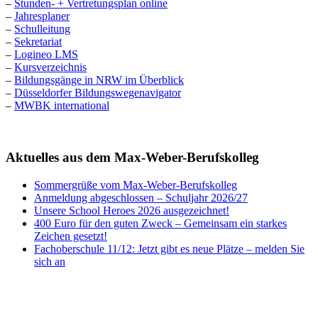
–
Stunden- + Vertretungsplan online
–
Jahresplaner
–
Schulleitung
–
Sekretariat
–
Logineo LMS
–
Kursverzeichnis
–
Bildungsgänge in NRW im Überblick
–
Düsseldorfer Bildungswegenavigator
–
MWBK international
Aktuelles aus dem Max-Weber-Berufskolleg
Sommergrüße vom Max-Weber-Berufskolleg
Anmeldung abgeschlossen – Schuljahr 2026/27
Unsere School Heroes 2026 ausgezeichnet!
400 Euro für den guten Zweck – Gemeinsam ein starkes
Zeichen gesetzt!
Fachoberschule 11/12: Jetzt gibt es neue Plätze – melden Sie
sich an