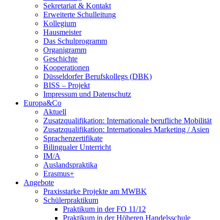
Sekretariat & Kontakt
Erweiterte Schulleitung
Kollegium
Hausmeister
Das Schulprogramm
Organigramm
Geschichte
Kooperationen
Düsseldorfer Berufskollegs (DBK)
BISS – Projekt
Impressum und Datenschutz
Europa&Co
Aktuell
Zusatzqualifikation: Internationale berufliche Mobilität
Zusatzqualifikation: Internationales Marketing / Asien
Sprachenzertifikate
Bilingualer Unterricht
IM/A
Auslandspraktika
Erasmus+
Angebote
Praxisstarke Projekte am MWBK
Schülerpraktikum
Praktikum in der FO 11/12
Praktikum in der Höheren Handelsschule