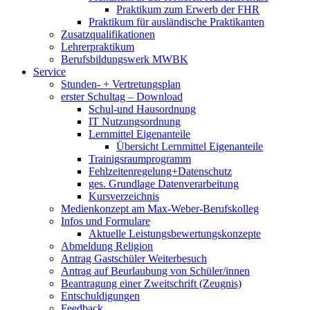
Praktikum zum Erwerb der FHR
Praktikum für ausländische Praktikanten
Zusatzqualifikationen
Lehrerpraktikum
Berufsbildungswerk MWBK
Service
Stunden- + Vertretungsplan
erster Schultag – Download
Schul-und Hausordnung
IT Nutzungsordnung
Lernmittel Eigenanteile
Übersicht Lernmittel Eigenanteile
Trainigsraumprogramm
Fehlzeitenregelung+Datenschutz
ges. Grundlage Datenverarbeitung
Kursverzeichnis
Medienkonzept am Max-Weber-Berufskolleg
Infos und Formulare
Aktuelle Leistungsbewertungskonzepte
Abmeldung Religion
Antrag Gastschüler Weiterbesuch
Antrag auf Beurlaubung von Schüler/innen
Beantragung einer Zweitschrift (Zeugnis)
Entschuldigungen
Feedback