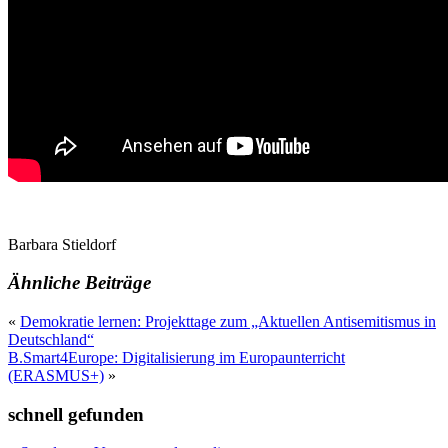
Barbara Stieldorf
Ähnliche Beiträge
«
Demokratie lernen: Projekttage zum „Aktuellen Antisemitismus in
Deutschland“
B.Smart4Europe: Digitalisierung im Europaunterricht
(ERASMUS+)
»
schnell gefunden