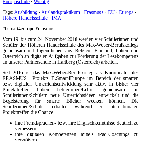
Europaschule
·
Wichtig
Tags:
Ausbildung
·
Auslandspraktikum
·
Erasmus+
·
EU
·
Europa
·
Höhere Handelsschule
·
IMA
#bsmart4europe #erasmus
Vom 19. bis zum 24. November 2018 werden vier Schülerinnen und
Schüler der Höheren Handelsschule des Max-Weber-Berufskollegs
gemeinsam mit Jugendlichen aus Belgien, Finnland, Italien und
Österreich an digitalen Aufgaben zur Förderung der Lesekompetenz
an unserer Partnerschule in Hartberg (Österreich) arbeiten.
Seit 2016 ist das Max-Weber-Berufskolleg als Koordinator des
ERASMUS+ Projekts B.Smart4Europe im Bereich der smarten
bzw. digitalen Unterrichtsentwicklung sehr aktiv. In bisher vier
Projekttreffen haben Lehrerinnen/Lehrer gemeinsam mit
Schülerinnen/Schülern neue Unterrichtsideen entwickelt und die
Begeisterung für smarte Bücher wecken können. Die
Schülerinnen/Schüler erhalten während er internationalen
Projekttreffen die Chance:
ihre Fremdsprachen- bzw. ihre Englischkenntnisse deutlich zu
verbessern,
ihre digitalen Kompetenzen mittels iPad-Coachings zu
vergrößern,