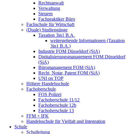
Rechtsanwalt
Verwaltung
Steuern
Fachpraktiker Büro
Fachschule für Wirtschaft
(Duale) Studiengänge
Taxation 3in1 B.A.
weitergehende Informationen (Taxation
3in1 B.A.)
Industrie FOM Düsseldorf (SiA)
Digitalisierungsmanagement FOM Düsseldorf
(SiA)
Büromanagement FOM (SiA)
Recht, Notar, Patent FOM (SiA)
UNI on TOP
Höhere Handelsschule
Fachoberschule
FOS Polizei
Fachoberschule 11/12
Fachoberschule 12b
Fachoberschule 13
FFM + IFK
Handelsschule für Vielfalt und Integration
Schule
Schulleitung