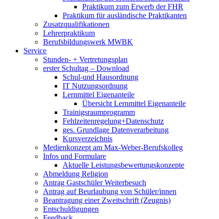
Praktikum zum Erwerb der FHR
Praktikum für ausländische Praktikanten
Zusatzqualifikationen
Lehrerpraktikum
Berufsbildungswerk MWBK
Service
Stunden- + Vertretungsplan
erster Schultag – Download
Schul-und Hausordnung
IT Nutzungsordnung
Lernmittel Eigenanteile
Übersicht Lernmittel Eigenanteile
Trainigsraumprogramm
Fehlzeitenregelung+Datenschutz
ges. Grundlage Datenverarbeitung
Kursverzeichnis
Medienkonzept am Max-Weber-Berufskolleg
Infos und Formulare
Aktuelle Leistungsbewertungskonzepte
Abmeldung Religion
Antrag Gastschüler Weiterbesuch
Antrag auf Beurlaubung von Schüler/innen
Beantragung einer Zweitschrift (Zeugnis)
Entschuldigungen
Feedback