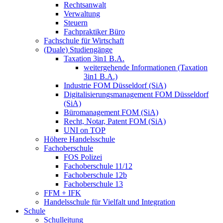
Rechtsanwalt
Verwaltung
Steuern
Fachpraktiker Büro
Fachschule für Wirtschaft
(Duale) Studiengänge
Taxation 3in1 B.A.
weitergehende Informationen (Taxation
3in1 B.A.)
Industrie FOM Düsseldorf (SiA)
Digitalisierungsmanagement FOM Düsseldorf
(SiA)
Büromanagement FOM (SiA)
Recht, Notar, Patent FOM (SiA)
UNI on TOP
Höhere Handelsschule
Fachoberschule
FOS Polizei
Fachoberschule 11/12
Fachoberschule 12b
Fachoberschule 13
FFM + IFK
Handelsschule für Vielfalt und Integration
Schule
Schulleitung