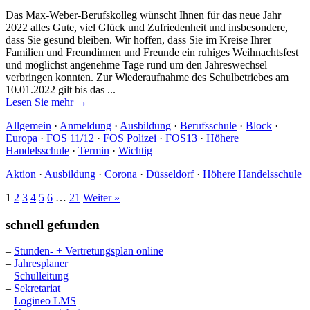
Das Max-Weber-Berufskolleg wünscht Ihnen für das neue Jahr
2022 alles Gute, viel Glück und Zufriedenheit und insbesondere,
dass Sie gesund bleiben. Wir hoffen, dass Sie im Kreise Ihrer
Familien und Freundinnen und Freunde ein ruhiges Weihnachtsfest
und möglichst angenehme Tage rund um den Jahreswechsel
verbringen konnten. Zur Wiederaufnahme des Schulbetriebes am
10.01.2022 gilt bis das ...
Lesen Sie mehr →
Allgemein
·
Anmeldung
·
Ausbildung
·
Berufsschule
·
Block
·
Europa
·
FOS 11/12
·
FOS Polizei
·
FOS13
·
Höhere
Handelsschule
·
Termin
·
Wichtig
Aktion
·
Ausbildung
·
Corona
·
Düsseldorf
·
Höhere Handelsschule
1
2
3
4
5
6
…
21
Weiter »
schnell gefunden
–
Stunden- + Vertretungsplan online
–
Jahresplaner
–
Schulleitung
–
Sekretariat
–
Logineo LMS