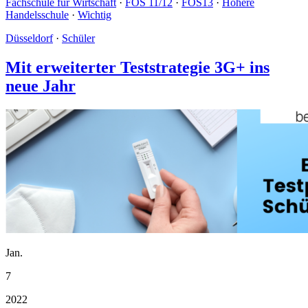
Fachschule für Wirtschaft
·
FOS 11/12
·
FOS13
·
Höhere
Handelsschule
·
Wichtig
Düsseldorf
·
Schüler
Mit erweiterter Teststrategie 3G+ ins
neue Jahr
Jan.
7
2022