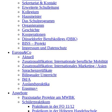
Sekretariat & Kontakt
Erweiterte Schulleitung
Kollegium
Hausmeister
Das Schulprogramm
Organigramm
Geschichte
Kooperationen
Düsseldorfer Berufskollegs (DBK)
BISS – Projekt
Impressum und Datenschutz
Europa&Co
Aktuell
Zusatzqualifikation: Internationale berufliche Mobilität
Zusatzqualifikation: Internationales Marketing / Asien
Sprachenzertifikate
Bilingualer Unterricht
IM/A
Auslandspraktika
Erasmus+
Angebote
Praxisstarke Projekte am MWBK
Schülerpraktikum
Praktikum in der FO 11/12
Praktikum in der Höheren Handelsschule