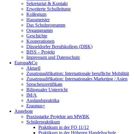
Sekretariat & Kontakt
Erweiterte Schulleitung
Kollegium
Hausmeister
Das Schulprogramm
Organigramm
Geschichte
Kooperationen
Düsseldorfer Berufskollegs (DBK)
BISS – Projekt
Impressum und Datenschutz
Europa&Co
Aktuell
Zusatzqualifikation: Internationale berufliche Mobilität
Zusatzqualifikation: Internationales Marketing / Asien
Sprachenzertifikate
Bilingualer Unterricht
IM/A
Auslandspraktika
Erasmus+
Angebote
Praxisstarke Projekte am MWBK
Schülerpraktikum
Praktikum in der FO 11/12
Praktikum in der Höheren Handelsschule