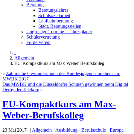
Beratung
Beratungslehrer
Schulsozialarbeit
Laufbahnberatung
Städt. Beratungsstellen
langfristige Termine – Jahresplaner
Schülervertretung
Förderverein
Allgemein
EU-Kompaktkurs am Max-Weber-Berufskolleg
«
Zahlreiche Gewinner/innen des Bundesjugendschreibens am
MWBK 2017
Das MWBK und die Düsseldorfer Schulen gewinnen beim Digital
Derby der Telekom
»
EU-Kompaktkurs am Max-
Weber-Berufskolleg
23 Mai 2017 |
Allgemein
·
Ausbildung
·
Berufsschule
·
Europa
·