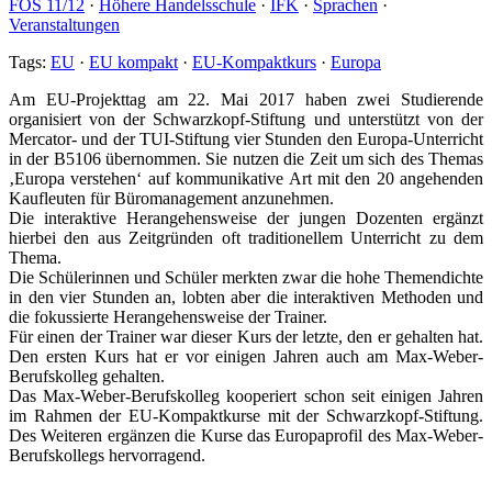
FOS 11/12
·
Höhere Handelsschule
·
IFK
·
Sprachen
·
Veranstaltungen
Tags:
EU
·
EU kompakt
·
EU-Kompaktkurs
·
Europa
Am EU-Projekttag am 22. Mai 2017 haben zwei Studierende
organisiert von der Schwarzkopf-Stiftung und unterstützt von der
Mercator- und der TUI-Stiftung vier Stunden den Europa-Unterricht
in der B5106 übernommen. Sie nutzen die Zeit um sich des Themas
‚Europa verstehen‘ auf kommunikative Art mit den 20 angehenden
Kaufleuten für Büromanagement anzunehmen.
Die interaktive Herangehensweise der jungen Dozenten ergänzt
hierbei den aus Zeitgründen oft traditionellem Unterricht zu dem
Thema.
Die Schülerinnen und Schüler merkten zwar die hohe Themendichte
in den vier Stunden an, lobten aber die interaktiven Methoden und
die fokussierte Herangehensweise der Trainer.
Für einen der Trainer war dieser Kurs der letzte, den er gehalten hat.
Den ersten Kurs hat er vor einigen Jahren auch am Max-Weber-
Berufskolleg gehalten.
Das Max-Weber-Berufskolleg kooperiert schon seit einigen Jahren
im Rahmen der EU-Kompaktkurse mit der Schwarzkopf-Stiftung.
Des Weiteren ergänzen die Kurse das Europaprofil des Max-Weber-
Berufskollegs hervorragend.