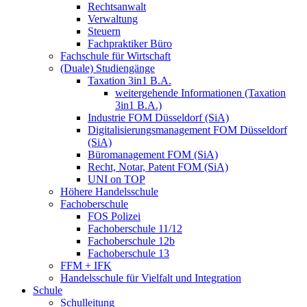
Rechtsanwalt
Verwaltung
Steuern
Fachpraktiker Büro
Fachschule für Wirtschaft
(Duale) Studiengänge
Taxation 3in1 B.A.
weitergehende Informationen (Taxation
3in1 B.A.)
Industrie FOM Düsseldorf (SiA)
Digitalisierungsmanagement FOM Düsseldorf
(SiA)
Büromanagement FOM (SiA)
Recht, Notar, Patent FOM (SiA)
UNI on TOP
Höhere Handelsschule
Fachoberschule
FOS Polizei
Fachoberschule 11/12
Fachoberschule 12b
Fachoberschule 13
FFM + IFK
Handelsschule für Vielfalt und Integration
Schule
Schulleitung