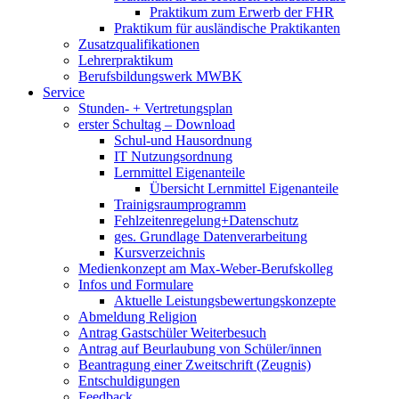
Praktikum zum Erwerb der FHR
Praktikum für ausländische Praktikanten
Zusatzqualifikationen
Lehrerpraktikum
Berufsbildungswerk MWBK
Service
Stunden- + Vertretungsplan
erster Schultag – Download
Schul-und Hausordnung
IT Nutzungsordnung
Lernmittel Eigenanteile
Übersicht Lernmittel Eigenanteile
Trainigsraumprogramm
Fehlzeitenregelung+Datenschutz
ges. Grundlage Datenverarbeitung
Kursverzeichnis
Medienkonzept am Max-Weber-Berufskolleg
Infos und Formulare
Aktuelle Leistungsbewertungskonzepte
Abmeldung Religion
Antrag Gastschüler Weiterbesuch
Antrag auf Beurlaubung von Schüler/innen
Beantragung einer Zweitschrift (Zeugnis)
Entschuldigungen
Feedback