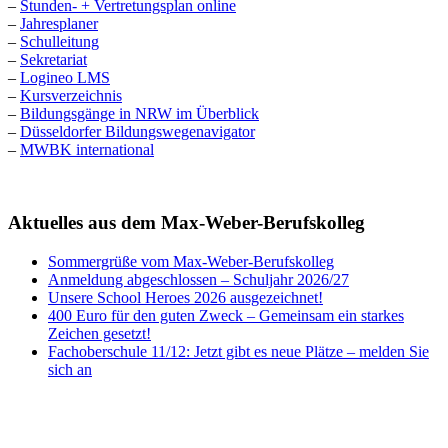
–
Stunden- + Vertretungsplan online
–
Jahresplaner
–
Schulleitung
–
Sekretariat
–
Logineo LMS
–
Kursverzeichnis
–
Bildungsgänge in NRW im Überblick
–
Düsseldorfer Bildungswegenavigator
–
MWBK international
Aktuelles aus dem Max-Weber-Berufskolleg
Sommergrüße vom Max-Weber-Berufskolleg
Anmeldung abgeschlossen – Schuljahr 2026/27
Unsere School Heroes 2026 ausgezeichnet!
400 Euro für den guten Zweck – Gemeinsam ein starkes
Zeichen gesetzt!
Fachoberschule 11/12: Jetzt gibt es neue Plätze – melden Sie
sich an