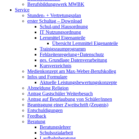
Berufsbildungswerk MWBK
Service
Stunden- + Vertretungsplan
erster Schultag – Download
Schul-und Hausordnung
IT Nutzungsordnung
Lernmittel Eigenanteile
Übersicht Lernmittel Eigenanteile
Trainigsraumprogramm
Fehlzeitenregelung+Datenschutz
ges. Grundlage Datenverarbeitung
Kursverzeichnis
Medienkonzept am Max-Weber-Berufskolleg
Infos und Formulare
Aktuelle Leistungsbewertungskonzepte
Abmeldung Religion
Antrag Gastschüler Weiterbesuch
Antrag auf Beurlaubung von Schüler/innen
Beantragung einer Zweitschrift (Zeugnis)
Entschuldigungen
Feedback
Beratung
Beratungslehrer
Schulsozialarbeit
Laufbahnberatung