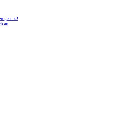
n gesetzt!
ch an