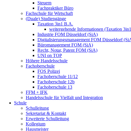
Steuern
Fachpraktiker Büro
Fachschule für Wirtschaft
(Duale) Studiengänge
Taxation 3in1 B.A.
weitergehende Informationen (Taxation 3in
Industrie FOM Düsseldorf (SiA)
Digitalisierungsmanagement FOM Düsseldorf (Si
Büromanagement FOM (SiA)
Recht, Notar, Patent FOM (SiA)
UNI on TOP
Höhere Handelsschule
Fachoberschule
FOS Polizei
Fachoberschule 11/12
Fachoberschule 12b
Fachoberschule 13
FFM + IFK
Handelsschule für Vielfalt und Integration
Schule
Schulleitung
Sekretariat & Kontakt
Erweiterte Schulleitung
Kollegium
Hausmeister