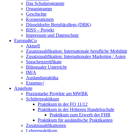
Das Schulprogramm
Organigramm
Geschichte
Kooperationen
Düsseldorfer Berufskollegs (DBK)
BISS – Projekt
Impressum und Datenschutz
Europa&Co
Aktuell
Zusatzqualifikation: Internationale berufliche Mobilität
Zusatzqualifikation: Internationales Marketing / Asien
Sprachenzertifikate
Bilingualer Unterricht
IM/A
Auslandspraktika
Erasmus+
Angebote
Praxisstarke Projekte am MWBK
Schülerpraktikum
Praktikum in der FO 11/12
Praktikum in der Höheren Handelsschule
Praktikum zum Erwerb der FHR
Praktikum für ausländische Praktikanten
Zusatzqualifikationen
Lehrerpraktikum