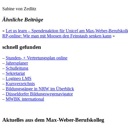
Sabine von Zedlitz
Ähnliche Beiträge
«
Let us learn – Spendenaktion für Unicef am Max-Weber-Berufskoll
RP-online: Wie man mit Moosen den Feinstaub senken kann
»
schnell gefunden
–
Stunden- + Vertretungsplan online
–
Jahresplaner
–
Schulleitung
–
Sekretariat
–
Logineo LMS
–
Kursverzeichnis
–
Bildungsgänge in NRW im Überblick
–
Düsseldorfer Bildungswegenavigator
–
MWBK international
Aktuelles aus dem Max-Weber-Berufskolleg