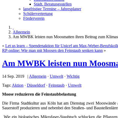
Städt. Beratungsstellen
langfristige Termine – Jahresplaner
Schülervertretung
Förderverein
Allgemein
Am MWBK leisten nun Moosmatten ihren Beitrag zum Klimas
«
Let us learn – Spendenaktion für Unicef am Max-Weber-Berufskoll
RP-online: Wie man mit Moosen den Feinstaub senken kann
»
Am MWBK leisten nun Moosmatt
14 Sep. 2019 |
Allgemein
·
Umwelt
·
Wichtig
Tags:
Aktion
·
Düsseldorf
·
Feinstaub
·
Umwelt
Moose reduzieren die Feinstaubbelastung
Die Firma Stadtkultur aus Köln hat am Dienstag zwei Mooswände a
Sauerstoff produzieren und nebenbei den Straßen- und Baustellenlärm
Wie ein biologisches Mikrofaser-Staubtuch schlucken die Pflanzen