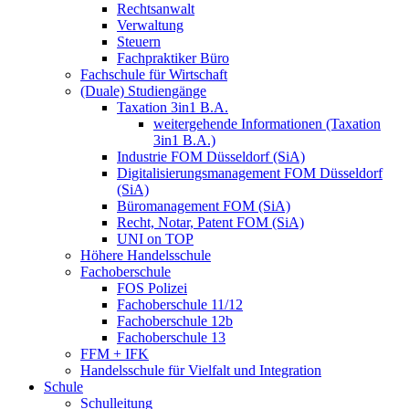
Rechtsanwalt
Verwaltung
Steuern
Fachpraktiker Büro
Fachschule für Wirtschaft
(Duale) Studiengänge
Taxation 3in1 B.A.
weitergehende Informationen (Taxation
3in1 B.A.)
Industrie FOM Düsseldorf (SiA)
Digitalisierungsmanagement FOM Düsseldorf
(SiA)
Büromanagement FOM (SiA)
Recht, Notar, Patent FOM (SiA)
UNI on TOP
Höhere Handelsschule
Fachoberschule
FOS Polizei
Fachoberschule 11/12
Fachoberschule 12b
Fachoberschule 13
FFM + IFK
Handelsschule für Vielfalt und Integration
Schule
Schulleitung