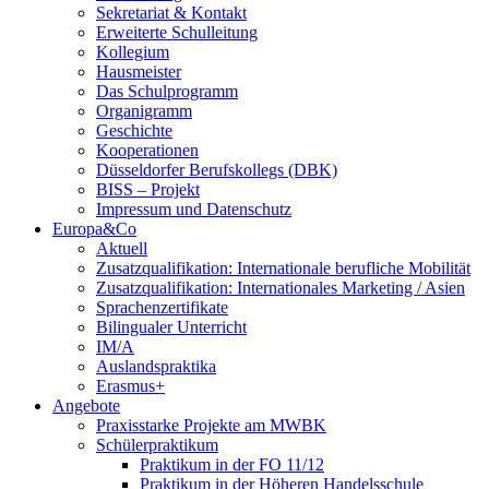
Sekretariat & Kontakt
Erweiterte Schulleitung
Kollegium
Hausmeister
Das Schulprogramm
Organigramm
Geschichte
Kooperationen
Düsseldorfer Berufskollegs (DBK)
BISS – Projekt
Impressum und Datenschutz
Europa&Co
Aktuell
Zusatzqualifikation: Internationale berufliche Mobilität
Zusatzqualifikation: Internationales Marketing / Asien
Sprachenzertifikate
Bilingualer Unterricht
IM/A
Auslandspraktika
Erasmus+
Angebote
Praxisstarke Projekte am MWBK
Schülerpraktikum
Praktikum in der FO 11/12
Praktikum in der Höheren Handelsschule