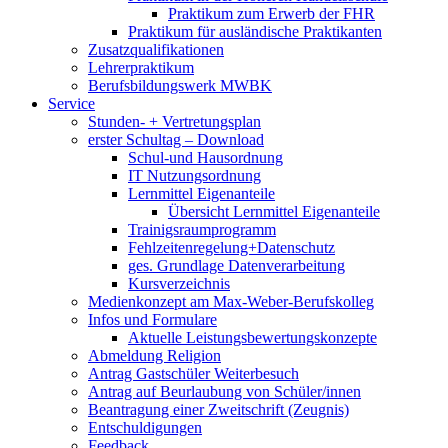
Praktikum zum Erwerb der FHR
Praktikum für ausländische Praktikanten
Zusatzqualifikationen
Lehrerpraktikum
Berufsbildungswerk MWBK
Service
Stunden- + Vertretungsplan
erster Schultag – Download
Schul-und Hausordnung
IT Nutzungsordnung
Lernmittel Eigenanteile
Übersicht Lernmittel Eigenanteile
Trainigsraumprogramm
Fehlzeitenregelung+Datenschutz
ges. Grundlage Datenverarbeitung
Kursverzeichnis
Medienkonzept am Max-Weber-Berufskolleg
Infos und Formulare
Aktuelle Leistungsbewertungskonzepte
Abmeldung Religion
Antrag Gastschüler Weiterbesuch
Antrag auf Beurlaubung von Schüler/innen
Beantragung einer Zweitschrift (Zeugnis)
Entschuldigungen
Feedback