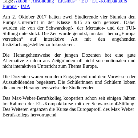
Tags:
Aktion
·
Ausbildung
·
Erasmus+
·
EU
·
EU-Kompaktkurs
·
Europa
·
IMA
Am 2. Oktober 2017 hatten zwei Studierende vier Stunden den
Europa-Unterricht in der Klasse J615 an sich gerissen. Dabei
wurden sie von der Schwarzkopf-, der Mercator- und der TUI-
Stiftung unterstützt. Die Zeit wurde genutzt, um das Thema „Europa
verstehen“ auf interaktive Art mit den angehenden
Justizfachangestellten zu fokussieren.
Die Herangehensweise der jungen Dozenten bot eine gute
Alternative zu dem aus Zeitgründen oft nicht so emotionalen und
nicht interaktiven Unterricht zum Thema Europa.
Die Dozenten waren von dem Engagement und dem Vorwissen der
Auszubildenden begeistert. Die Schülerinnen und Schülern lobten
die andere Herangehensweise der Studierenden.
Das Max-Weber-Berufskolleg kooperiert schon seit einigen Jahren
im Rahmen der EU-Kompaktkurse mit der Schwarzkopf-Stiftung.
Des Weiteren ergänzen die Kurse das Europaprofil des Max-Weber-
Berufskollegs hervorragend.