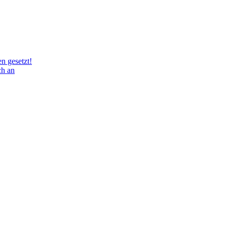
n gesetzt!
ch an