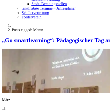
Städt. Beratungsstellen
langfristige Termine – Jahresplaner
Schülervertretung
Förderverein
Posts tagged: Meran
„Go smartlearning“: Pädagogischer Tag
März
11