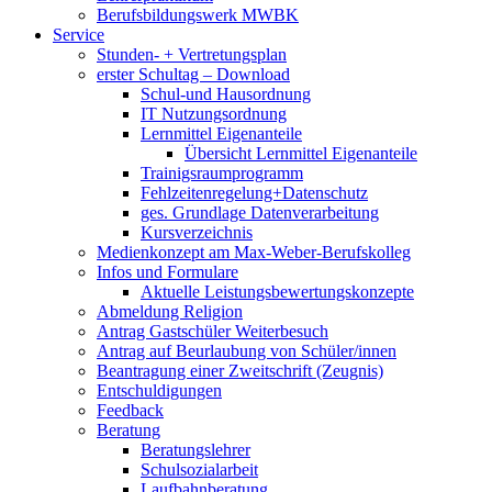
Berufsbildungswerk MWBK
Service
Stunden- + Vertretungsplan
erster Schultag – Download
Schul-und Hausordnung
IT Nutzungsordnung
Lernmittel Eigenanteile
Übersicht Lernmittel Eigenanteile
Trainigsraumprogramm
Fehlzeitenregelung+Datenschutz
ges. Grundlage Datenverarbeitung
Kursverzeichnis
Medienkonzept am Max-Weber-Berufskolleg
Infos und Formulare
Aktuelle Leistungsbewertungskonzepte
Abmeldung Religion
Antrag Gastschüler Weiterbesuch
Antrag auf Beurlaubung von Schüler/innen
Beantragung einer Zweitschrift (Zeugnis)
Entschuldigungen
Feedback
Beratung
Beratungslehrer
Schulsozialarbeit
Laufbahnberatung