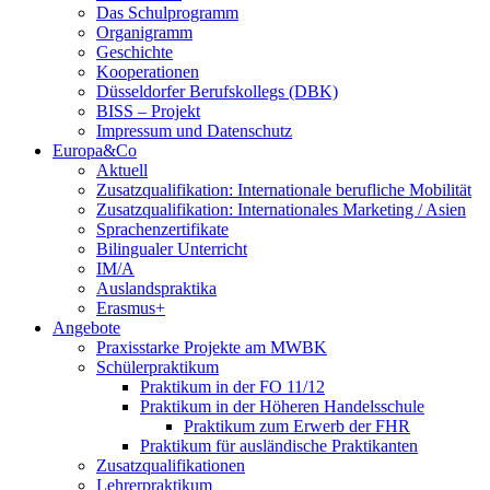
Das Schulprogramm
Organigramm
Geschichte
Kooperationen
Düsseldorfer Berufskollegs (DBK)
BISS – Projekt
Impressum und Datenschutz
Europa&Co
Aktuell
Zusatzqualifikation: Internationale berufliche Mobilität
Zusatzqualifikation: Internationales Marketing / Asien
Sprachenzertifikate
Bilingualer Unterricht
IM/A
Auslandspraktika
Erasmus+
Angebote
Praxisstarke Projekte am MWBK
Schülerpraktikum
Praktikum in der FO 11/12
Praktikum in der Höheren Handelsschule
Praktikum zum Erwerb der FHR
Praktikum für ausländische Praktikanten
Zusatzqualifikationen
Lehrerpraktikum