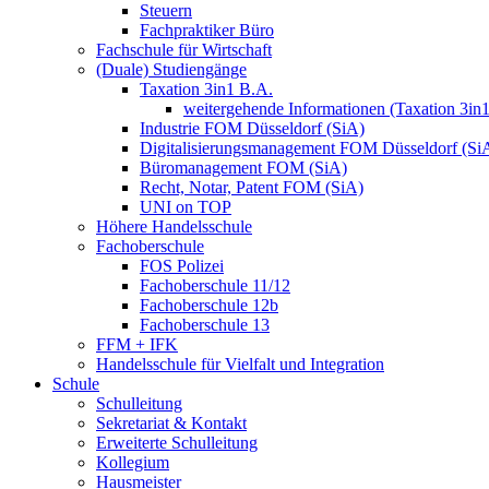
Steuern
Fachpraktiker Büro
Fachschule für Wirtschaft
(Duale) Studiengänge
Taxation 3in1 B.A.
weitergehende Informationen (Taxation 3in
Industrie FOM Düsseldorf (SiA)
Digitalisierungsmanagement FOM Düsseldorf (Si
Büromanagement FOM (SiA)
Recht, Notar, Patent FOM (SiA)
UNI on TOP
Höhere Handelsschule
Fachoberschule
FOS Polizei
Fachoberschule 11/12
Fachoberschule 12b
Fachoberschule 13
FFM + IFK
Handelsschule für Vielfalt und Integration
Schule
Schulleitung
Sekretariat & Kontakt
Erweiterte Schulleitung
Kollegium
Hausmeister