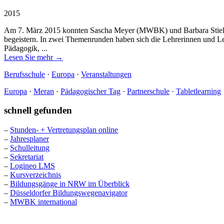
2015
Am 7. März 2015 konnten Sascha Meyer (MWBK) und Barbara Stieldo
begeistern. In zwei Themenrunden haben sich die Lehrerinnen und Le
Pädagogik, ...
Lesen Sie mehr →
Berufsschule
·
Europa
·
Veranstaltungen
Europa
·
Meran
·
Pädagogischer Tag
·
Partnerschule
·
Tabletlearning
schnell gefunden
–
Stunden- + Vertretungsplan online
–
Jahresplaner
–
Schulleitung
–
Sekretariat
–
Logineo LMS
–
Kursverzeichnis
–
Bildungsgänge in NRW im Überblick
–
Düsseldorfer Bildungswegenavigator
–
MWBK international