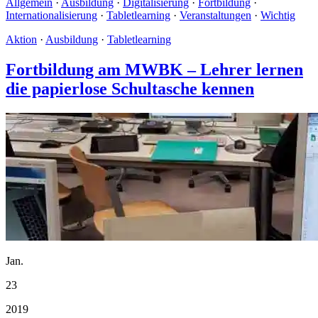
Allgemein
·
Ausbildung
·
Digitalisierung
·
Fortbildung
·
Internationalisierung
·
Tabletlearning
·
Veranstaltungen
·
Wichtig
Aktion
·
Ausbildung
·
Tabletlearning
Fortbildung am MWBK – Lehrer lernen
die papierlose Schultasche kennen
Jan.
23
2019