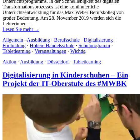
Unterrichtsprogramms. In der Schnelllebigkeit des digitalen
Transformationsprozesses ist eine kontinuierliche
Unterrichtsentwicklung für das Max-Weber-Berufskolleg von
großer Bedeutung. Am 28. November 2019 werden sich die
Lehrerinnen ...
Lesen Sie mehr →
Allgemein
·
Ausbildung
·
Berufsschule
·
Digitalisierung
·
Fortbildung
·
Höhere Handelsschule
·
Schulprogramm
·
Tabletlearning
·
Veranstaltungen
·
Wichtig
Aktion
·
Ausbildung
·
Düsseldorf
·
Tabletlearning
Digitalisierung in Kinderschuhen – Ein
Projekt der IT-Oberstufe des #MWBK