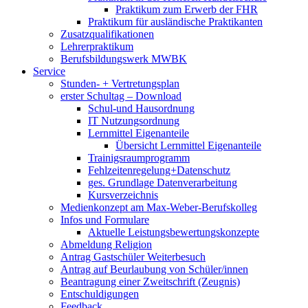
Praktikum zum Erwerb der FHR
Praktikum für ausländische Praktikanten
Zusatzqualifikationen
Lehrerpraktikum
Berufsbildungswerk MWBK
Service
Stunden- + Vertretungsplan
erster Schultag – Download
Schul-und Hausordnung
IT Nutzungsordnung
Lernmittel Eigenanteile
Übersicht Lernmittel Eigenanteile
Trainigsraumprogramm
Fehlzeitenregelung+Datenschutz
ges. Grundlage Datenverarbeitung
Kursverzeichnis
Medienkonzept am Max-Weber-Berufskolleg
Infos und Formulare
Aktuelle Leistungsbewertungskonzepte
Abmeldung Religion
Antrag Gastschüler Weiterbesuch
Antrag auf Beurlaubung von Schüler/innen
Beantragung einer Zweitschrift (Zeugnis)
Entschuldigungen
Feedback