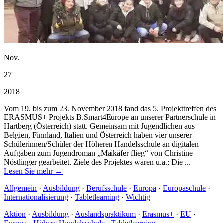
Nov.
27
2018
Vom 19. bis zum 23. November 2018 fand das 5. Projekttreffen des
ERASMUS+ Projekts B.Smart4Europe an unserer Partnerschule in
Hartberg (Österreich) statt. Gemeinsam mit Jugendlichen aus
Belgien, Finnland, Italien und Österreich haben vier unserer
Schülerinnen/Schüler der Höheren Handelsschule an digitalen
Aufgaben zum Jugendroman „Maikäfer flieg“ von Christine
Nöstlinger gearbeitet. Ziele des Projektes waren u.a.: Die ...
Lesen Sie mehr →
Allgemein
·
Ausbildung
·
Berufsschule
·
Europa
·
Europaschule
·
Internationalisierung
·
Tabletlearning
·
Wichtig
Aktion
·
Ausbildung
·
Auslandspraktikum
·
Erasmus+
·
EU
·
Europa
·
Höhere Handelsschule
·
Tabletlearning