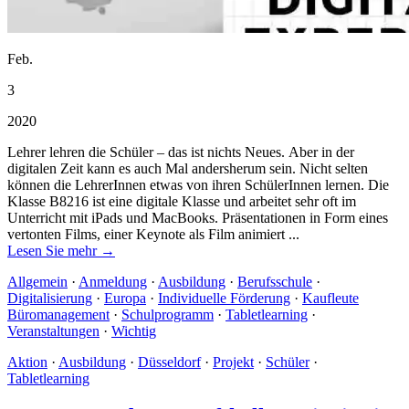
Feb.
3
2020
Lehrer lehren die Schüler – das ist nichts Neues. Aber in der
digitalen Zeit kann es auch Mal andersherum sein. Nicht selten
können die LehrerInnen etwas von ihren SchülerInnen lernen. Die
Klasse B8216 ist eine digitale Klasse und arbeitet sehr oft im
Unterricht mit iPads und MacBooks. Präsentationen in Form eines
vertonten Films, einer Keynote als Film animiert ...
Lesen Sie mehr →
Allgemein
·
Anmeldung
·
Ausbildung
·
Berufsschule
·
Digitalisierung
·
Europa
·
Individuelle Förderung
·
Kaufleute
Büromanagement
·
Schulprogramm
·
Tabletlearning
·
Veranstaltungen
·
Wichtig
Aktion
·
Ausbildung
·
Düsseldorf
·
Projekt
·
Schüler
·
Tabletlearning