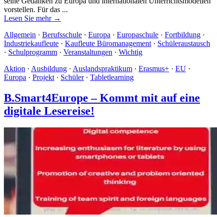
seine Gedanken zu Europa und internationalen Unterrichtsmodellen
vorstellen. Für das ...
Lesen Sie mehr →
Allgemein
·
Berufsschule
·
Europa
·
Europaschule
·
Fortbildung
·
Industriekaufleute
·
Kaufleute Büromanagement
·
Schüleraustausch
·
Schulprogramm
·
Veranstaltungen
·
Wichtig
Aktion
·
Ausbildung
·
Auslandspraktikum
·
Erasmus+
·
EU
·
Europa
·
Projekt
·
Schüler
·
Tabletlearning
B.Smart4Europe – Kommt mit auf eine
digitale Lesereise!