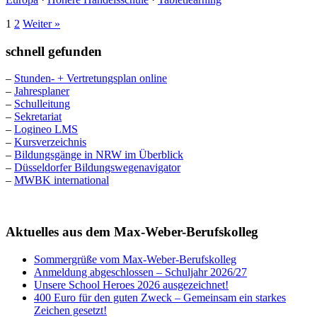
1
2
Weiter »
schnell gefunden
–
Stunden- + Vertretungsplan online
–
Jahresplaner
–
Schulleitung
–
Sekretariat
–
Logineo LMS
–
Kursverzeichnis
–
Bildungsgänge in NRW im Überblick
–
Düsseldorfer Bildungswegenavigator
–
MWBK international
Aktuelles aus dem Max-Weber-Berufskolleg
Sommergrüße vom Max-Weber-Berufskolleg
Anmeldung abgeschlossen – Schuljahr 2026/27
Unsere School Heroes 2026 ausgezeichnet!
400 Euro für den guten Zweck – Gemeinsam ein starkes
Zeichen gesetzt!