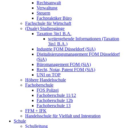
Rechtsanwalt
Verwaltung
Steuern
Fachpraktiker Büro
Fachschule für Wirtschaft
(Duale) Studiengänge
Taxation 3in1 B.A.
weitergehende Informationen (Taxation
3in1 B.A.)
Industrie FOM Düsseldorf (SiA)
Digitalisierungsmanagement FOM Düsseldorf
(SiA)
Büromanagement FOM (SiA)
Recht, Notar, Patent FOM (SiA)
UNI on TOP
Höhere Handelsschule
Fachoberschule
FOS Polizei
Fachoberschule 11/12
Fachoberschule 12b
Fachoberschule 13
FFM + IFK
Handelsschule für Vielfalt und Integration
Schule
Schulleitung