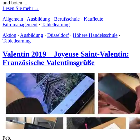
und boten ...
Lesen Sie mehr →
Allgemein
·
Ausbildung
·
Berufsschule
·
Kaufleute
Büromanagement
·
Tabletlearning
Aktion
·
Ausbildung
·
Düsseldorf
·
Höhere Handelsschule
·
Tabletlearning
Valentin 2019 – Joyeuse Saint-Valentin:
Französische Valentinsgrüße
Feb.