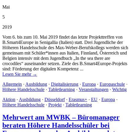
Mai
5
2019
Vom 6. bis zum 10. Mai 2019 findet das letzte Projekttreffen von
B.Smart4Europe in Senigallia (Italien) statt. Drei Jugendliche der
Höheren Handelsschule des Max-Weber-Berufskollegs werden sich
gemeinsam mit Schüler*innen aus Italien, Finnland, Österreich und
Belgien intensiv mit dem Jugendbuch „In the sea there are
crocodiles“ auseinander setzen. Ziele des B.Smart4Europe-Projekts
sind: Förderung der digitalen Kompetenz ...
Lesen Sie mehr →
Allgemein
·
Ausbildung
·
Digitalisierung
·
Europa
·
Europaschule
·
Höhere Handelsschule
·
Tabletlearning
·
Veranstaltungen
·
Wichtig
Aktion
·
Ausbildung
·
Düsseldorf
·
Erasmus+
·
EU
·
Europa
·
Höhere Handelsschule
·
Projekt
·
Tabletlearning
Mehrwert am MWBK – Büromanager
beraten Höhere Handelsschüler bei