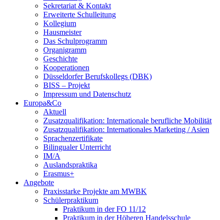
Sekretariat & Kontakt
Erweiterte Schulleitung
Kollegium
Hausmeister
Das Schulprogramm
Organigramm
Geschichte
Kooperationen
Düsseldorfer Berufskollegs (DBK)
BISS – Projekt
Impressum und Datenschutz
Europa&Co
Aktuell
Zusatzqualifikation: Internationale berufliche Mobilität
Zusatzqualifikation: Internationales Marketing / Asien
Sprachenzertifikate
Bilingualer Unterricht
IM/A
Auslandspraktika
Erasmus+
Angebote
Praxisstarke Projekte am MWBK
Schülerpraktikum
Praktikum in der FO 11/12
Praktikum in der Höheren Handelsschule