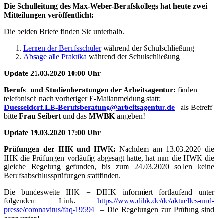
Die Schulleitung des Max-Weber-Berufskollegs hat heute zwei
Mitteilungen veröffentlicht:
Die beiden Briefe finden Sie unterhalb.
Lernen der Berufsschüler
während der Schulschließung
Absage alle Praktika
während der Schulschließung
Update 21.03.2020 10:00 Uhr
Berufs- und Studienberatungen der Arbeitsagentur:
finden
telefonisch nach vorheriger E-Mailanmeldung statt:
Duesseldorf.LB-Berufsberatung@arbeitsagentur.de
als Betreff
bitte
Frau Seibert
und das
MWBK
angeben!
Update 19.03.2020 17:00 Uhr
Prüfungen der IHK und HWK:
Nachdem am 13.03.2020 die
IHK die Prüfungen vorläufig abgesagt hatte, hat nun die HWK die
gleiche Regelung gefunden, bis zum 24.03.2020 sollen keine
Berufsabschlussprüfungen stattfinden.
Die bundesweite IHK = DIHK informiert fortlaufend unter
folgendem Link:
https://www.dihk.de/de/aktuelles-und-
presse/coronavirus/faq-19594
– Die Regelungen zur Prüfung sind