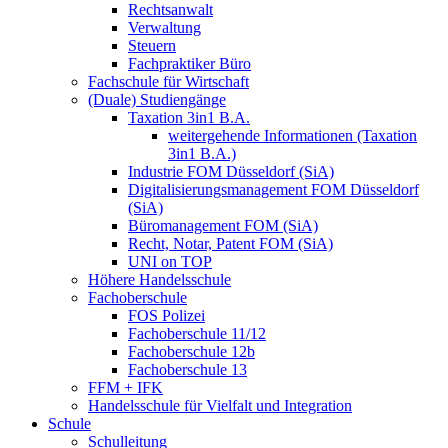
Rechtsanwalt
Verwaltung
Steuern
Fachpraktiker Büro
Fachschule für Wirtschaft
(Duale) Studiengänge
Taxation 3in1 B.A.
weitergehende Informationen (Taxation
3in1 B.A.)
Industrie FOM Düsseldorf (SiA)
Digitalisierungsmanagement FOM Düsseldorf
(SiA)
Büromanagement FOM (SiA)
Recht, Notar, Patent FOM (SiA)
UNI on TOP
Höhere Handelsschule
Fachoberschule
FOS Polizei
Fachoberschule 11/12
Fachoberschule 12b
Fachoberschule 13
FFM + IFK
Handelsschule für Vielfalt und Integration
Schule
Schulleitung