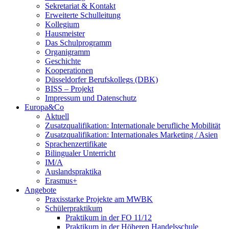
Sekretariat & Kontakt
Erweiterte Schulleitung
Kollegium
Hausmeister
Das Schulprogramm
Organigramm
Geschichte
Kooperationen
Düsseldorfer Berufskollegs (DBK)
BISS – Projekt
Impressum und Datenschutz
Europa&Co
Aktuell
Zusatzqualifikation: Internationale berufliche Mobilität
Zusatzqualifikation: Internationales Marketing / Asien
Sprachenzertifikate
Bilingualer Unterricht
IM/A
Auslandspraktika
Erasmus+
Angebote
Praxisstarke Projekte am MWBK
Schülerpraktikum
Praktikum in der FO 11/12
Praktikum in der Höheren Handelsschule