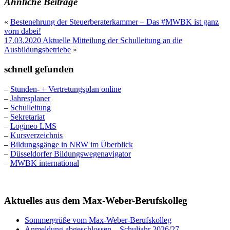
Ähnliche Beiträge
«
Bestenehrung der Steuerberaterkammer – Das #MWBK ist ganz
vorn dabei!
17.03.2020 Aktuelle Mitteilung der Schulleitung an die
Ausbildungsbetriebe
»
schnell gefunden
–
Stunden- + Vertretungsplan online
–
Jahresplaner
–
Schulleitung
–
Sekretariat
–
Logineo LMS
–
Kursverzeichnis
–
Bildungsgänge in NRW im Überblick
–
Düsseldorfer Bildungswegenavigator
–
MWBK international
Aktuelles aus dem Max-Weber-Berufskolleg
Sommergrüße vom Max-Weber-Berufskolleg
Anmeldung abgeschlossen – Schuljahr 2026/27