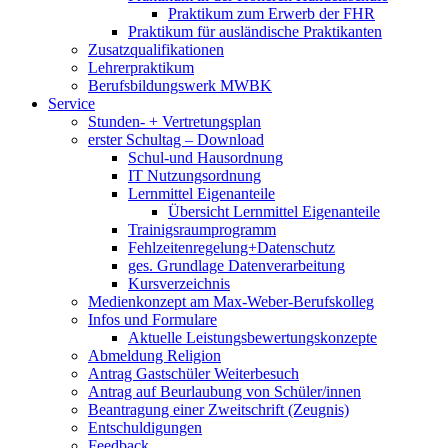
Praktikum zum Erwerb der FHR
Praktikum für ausländische Praktikanten
Zusatzqualifikationen
Lehrerpraktikum
Berufsbildungswerk MWBK
Service
Stunden- + Vertretungsplan
erster Schultag – Download
Schul-und Hausordnung
IT Nutzungsordnung
Lernmittel Eigenanteile
Übersicht Lernmittel Eigenanteile
Trainigsraumprogramm
Fehlzeitenregelung+Datenschutz
ges. Grundlage Datenverarbeitung
Kursverzeichnis
Medienkonzept am Max-Weber-Berufskolleg
Infos und Formulare
Aktuelle Leistungsbewertungskonzepte
Abmeldung Religion
Antrag Gastschüler Weiterbesuch
Antrag auf Beurlaubung von Schüler/innen
Beantragung einer Zweitschrift (Zeugnis)
Entschuldigungen
Feedback