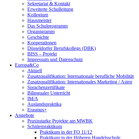
Sekretariat & Kontakt
Erweiterte Schulleitung
Kollegium
Hausmeister
Das Schulprogramm
Organigramm
Geschichte
Kooperationen
Düsseldorfer Berufskollegs (DBK)
BISS – Projekt
Impressum und Datenschutz
Europa&Co
Aktuell
Zusatzqualifikation: Internationale berufliche Mobilität
Zusatzqualifikation: Internationales Marketing / Asien
Sprachenzertifikate
Bilingualer Unterricht
IM/A
Auslandspraktika
Erasmus+
Angebote
Praxisstarke Projekte am MWBK
Schülerpraktikum
Praktikum in der FO 11/12
Praktikum in der Höheren Handelsschule