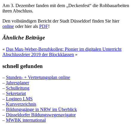
Am 3. Dezember fanden mit dem „Deckenfest“ die Rohbauarbeiten
ihren Abschluss.
Den vollständigen Bericht der Stadt Düsseldorf finden Sie hier
online
oder hier als
PDF
!
Ähnliche Beiträge
«
Das Max-Weber-Berufskolleg: Pionier im digitalen Unterricht
Abschlussfeier 2019 der Blockklassen
»
schnell gefunden
–
Stunden- + Vertretungsplan online
–
Jahresplaner
–
Schulleitung
–
Sekretariat
–
Logineo LMS
–
Kursverzeichnis
–
Bildungsgänge in NRW im Überblick
–
Düsseldorfer Bildungswegenavigator
–
MWBK international