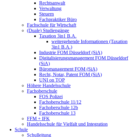
Rechtsanwalt
Verwaltung
Steuern
Fachpraktiker Büro
Fachschule für Wirtschaft
(Duale) Studiengänge
Taxation 3in1 B.A.
weitergehende Informationen (Taxation
3in1 B.A.)
Industrie FOM Düsseldorf (SiA)
Digitalisierungsmanagement FOM Düsseldorf
(SiA)
Büromanagement FOM (SiA)
Recht, Notar, Patent FOM (SiA)
UNI on TOP
Höhere Handelsschule
Fachoberschule
FOS Polizei
Fachoberschule 11/12
Fachoberschule 12b
Fachoberschule 13
FFM + IFK
Handelsschule für Vielfalt und Integration
Schule
Schulleitung