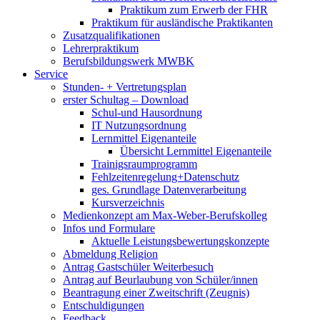
Praktikum zum Erwerb der FHR
Praktikum für ausländische Praktikanten
Zusatzqualifikationen
Lehrerpraktikum
Berufsbildungswerk MWBK
Service
Stunden- + Vertretungsplan
erster Schultag – Download
Schul-und Hausordnung
IT Nutzungsordnung
Lernmittel Eigenanteile
Übersicht Lernmittel Eigenanteile
Trainigsraumprogramm
Fehlzeitenregelung+Datenschutz
ges. Grundlage Datenverarbeitung
Kursverzeichnis
Medienkonzept am Max-Weber-Berufskolleg
Infos und Formulare
Aktuelle Leistungsbewertungskonzepte
Abmeldung Religion
Antrag Gastschüler Weiterbesuch
Antrag auf Beurlaubung von Schüler/innen
Beantragung einer Zweitschrift (Zeugnis)
Entschuldigungen
Feedback