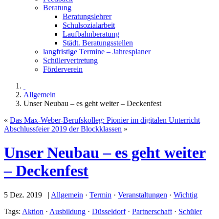
Beratung
Beratungslehrer
Schulsozialarbeit
Laufbahnberatung
Städt. Beratungsstellen
langfristige Termine – Jahresplaner
Schülervertretung
Förderverein
Allgemein
Unser Neubau – es geht weiter – Deckenfest
«
Das Max-Weber-Berufskolleg: Pionier im digitalen Unterricht
Abschlussfeier 2019 der Blockklassen
»
Unser Neubau – es geht weiter
– Deckenfest
5 Dez. 2019 |
Allgemein
·
Termin
·
Veranstaltungen
·
Wichtig
Tags:
Aktion
·
Ausbildung
·
Düsseldorf
·
Partnerschaft
·
Schüler