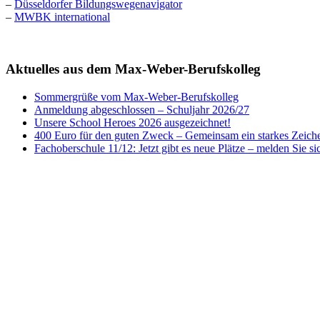
–
Düsseldorfer Bildungswegenavigator
–
MWBK international
Aktuelles aus dem Max-Weber-Berufskolleg
Sommergrüße vom Max-Weber-Berufskolleg
Anmeldung abgeschlossen – Schuljahr 2026/27
Unsere School Heroes 2026 ausgezeichnet!
400 Euro für den guten Zweck – Gemeinsam ein starkes Zeiche
Fachoberschule 11/12: Jetzt gibt es neue Plätze – melden Sie si