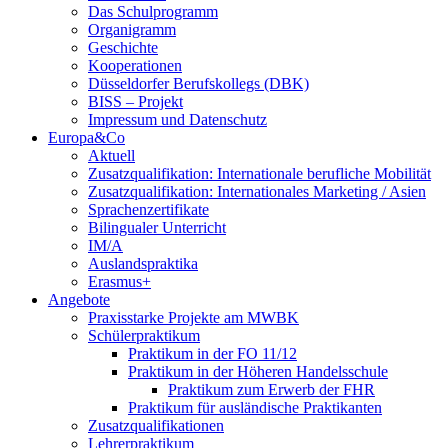
Das Schulprogramm
Organigramm
Geschichte
Kooperationen
Düsseldorfer Berufskollegs (DBK)
BISS – Projekt
Impressum und Datenschutz
Europa&Co
Aktuell
Zusatzqualifikation: Internationale berufliche Mobilität
Zusatzqualifikation: Internationales Marketing / Asien
Sprachenzertifikate
Bilingualer Unterricht
IM/A
Auslandspraktika
Erasmus+
Angebote
Praxisstarke Projekte am MWBK
Schülerpraktikum
Praktikum in der FO 11/12
Praktikum in der Höheren Handelsschule
Praktikum zum Erwerb der FHR
Praktikum für ausländische Praktikanten
Zusatzqualifikationen
Lehrerpraktikum