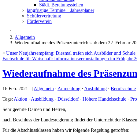
Städt. Beratungsstellen
langfristige Termine – Jahresplaner
Schülervertretung
Förderverein
Allgemein
Wiederaufnahme des Präsenzunterrichts ab dem 22. Februar 20
«
Unser Neujahrsempfang: Diesmal trafen sich Ausbilder und Schule d
Fachschule für Wirtschaft: Informationsveranstaltungen im Frühjahr 
Wiederaufnahme des Präsenzunte
16 Feb. 2021 |
Allgemein
·
Anmeldung
·
Ausbildung
·
Berufsschule
Tags:
Aktion
·
Ausbildung
·
Düsseldorf
·
Höhere Handelsschule
·
Pro
Sehr geehrte Damen und Herren,
nach Beschluss der Landesregierung findet der Unterricht der Klassen
Für die Abschlussklassen haben wir folgende Regelung getroffen: