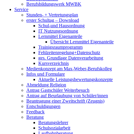
Berufsbildungswerk MWBK
Service
Stunden- + Vertretungsplan
erster Schultag – Download
Schul-und Hausordnung
IT Nutzungsordnung
Lernmittel Eigenanteile
Übersicht Lernmittel Eigenanteile
Trainigsraumprogramm
Fehlzeitenregelung+Datenschutz
ges. Grundlage Datenverarbeitung
Kursverzeichnis
Medienkonzept am Max-Weber-Berufskolleg
Infos und Formulare
Aktuelle Leistungsbewertungskonzepte
Abmeldung Religion
Antrag Gastschüler Weiterbesuch
Antrag auf Beurlaubung von Schüler/innen
Beantragung einer Zweitschrift (Zeugnis)
Entschuldigungen
Feedback
Beratung
Beratungslehrer
Schulsozialarbeit
Laufbahnberatung