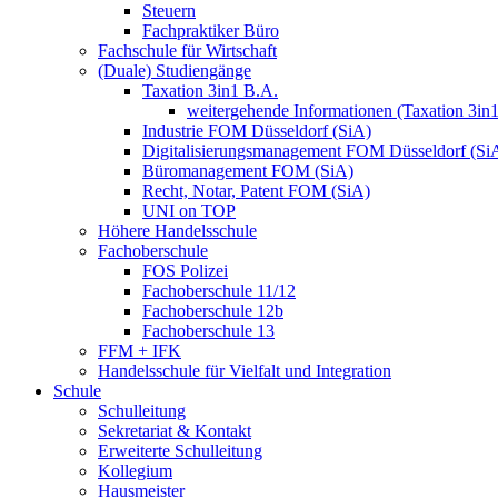
Steuern
Fachpraktiker Büro
Fachschule für Wirtschaft
(Duale) Studiengänge
Taxation 3in1 B.A.
weitergehende Informationen (Taxation 3in
Industrie FOM Düsseldorf (SiA)
Digitalisierungsmanagement FOM Düsseldorf (Si
Büromanagement FOM (SiA)
Recht, Notar, Patent FOM (SiA)
UNI on TOP
Höhere Handelsschule
Fachoberschule
FOS Polizei
Fachoberschule 11/12
Fachoberschule 12b
Fachoberschule 13
FFM + IFK
Handelsschule für Vielfalt und Integration
Schule
Schulleitung
Sekretariat & Kontakt
Erweiterte Schulleitung
Kollegium
Hausmeister