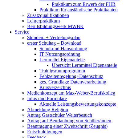
Praktikum zum Erwerb der FHR
Praktikum für ausländische Praktikanten
Zusatzqualifikationen
Lehrerpraktikum
Berufsbildungswerk MWBK
Service
Stunden- + Vertretungsplan
erster Schultag – Download
Schul-und Hausordnung
IT Nutzungsordnung
Lernmittel Eigenanteile
Übersicht Lernmittel Eigenanteile
Trainigsraumprogramm
Fehlzeitenregelung+Datenschutz
ges. Grundlage Datenverarbeitung
Kursverzeichnis
Medienkonzept am Max-Weber-Berufskolleg
Infos und Formulare
Aktuelle Leistungsbewertungskonzepte
Abmeldung Religion
Antrag Gastschüler Weiterbesuch
Antrag auf Beurlaubung von Schüler/innen
Beantragung einer Zweitschrift (Zeugnis)
Entschuldigungen
Feedback