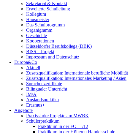
Sekretariat & Kontakt
Erweiterte Schulleitung
Kollegium
Hausmeister
Das Schulprogramm
Organigramm
Geschichte
Kooperationen
Düsseldorfer Berufskollegs (DBK)
BISS – Projekt
Impressum und Datenschutz
Europa&Co
Aktuell
Zusatzqualifikation: Internationale berufliche Mobilität
Zusatzqualifikation: Internationales Marketing / Asien
Sprachenzertifikate
Bilingualer Unterricht
IM/A
Auslandspraktika
Erasmus+
Angebote
Praxisstarke Projekte am MWBK
Schülerpraktikum
Praktikum in der FO 11/12
Praktikum in der Höheren Handelsschule