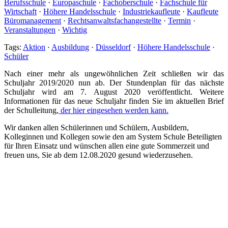
Berufsschule
·
Europaschule
·
Fachoberschule
·
Fachschule für
Wirtschaft
·
Höhere Handelsschule
·
Industriekaufleute
·
Kaufleute
Büromanagement
·
Rechtsanwaltsfachangestellte
·
Termin
·
Veranstaltungen
·
Wichtig
Tags:
Aktion
·
Ausbildung
·
Düsseldorf
·
Höhere Handelsschule
·
Schüler
Nach einer mehr als ungewöhnlichen Zeit schließen wir das
Schuljahr 2019/2020 nun ab. Der Stundenplan für das nächste
Schuljahr wird am 7. August 2020 veröffentlicht. Weitere
Informationen für das neue Schuljahr finden Sie im aktuellen Brief
der Schulleitung,
der hier eingesehen werden kann.
Wir danken allen Schülerinnen und Schülern, Ausbildern,
Kolleginnen und Kollegen sowie den am System Schule Beteiligten
für Ihren Einsatz und wünschen allen eine gute Sommerzeit und
freuen uns, Sie ab dem 12.08.2020 gesund wiederzusehen.