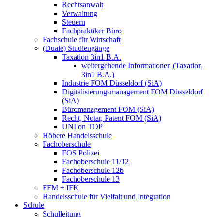
Rechtsanwalt
Verwaltung
Steuern
Fachpraktiker Büro
Fachschule für Wirtschaft
(Duale) Studiengänge
Taxation 3in1 B.A.
weitergehende Informationen (Taxation
3in1 B.A.)
Industrie FOM Düsseldorf (SiA)
Digitalisierungsmanagement FOM Düsseldorf
(SiA)
Büromanagement FOM (SiA)
Recht, Notar, Patent FOM (SiA)
UNI on TOP
Höhere Handelsschule
Fachoberschule
FOS Polizei
Fachoberschule 11/12
Fachoberschule 12b
Fachoberschule 13
FFM + IFK
Handelsschule für Vielfalt und Integration
Schule
Schulleitung