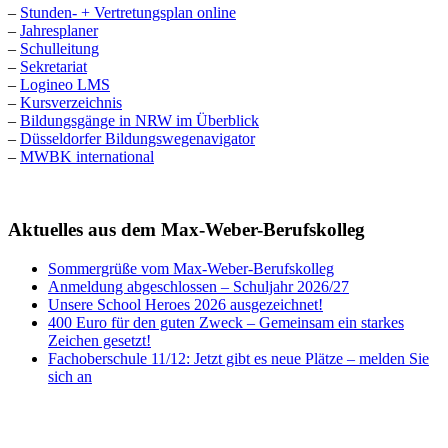
–
Stunden- + Vertretungsplan online
–
Jahresplaner
–
Schulleitung
–
Sekretariat
–
Logineo LMS
–
Kursverzeichnis
–
Bildungsgänge in NRW im Überblick
–
Düsseldorfer Bildungswegenavigator
–
MWBK international
Aktuelles aus dem Max-Weber-Berufskolleg
Sommergrüße vom Max-Weber-Berufskolleg
Anmeldung abgeschlossen – Schuljahr 2026/27
Unsere School Heroes 2026 ausgezeichnet!
400 Euro für den guten Zweck – Gemeinsam ein starkes
Zeichen gesetzt!
Fachoberschule 11/12: Jetzt gibt es neue Plätze – melden Sie
sich an