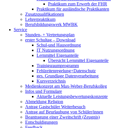
Praktikum zum Erwerb der FHR
Praktikum für ausländische Praktikanten
Zusatzqualifikationen
Lehrerpraktikum
Berufsbildungswerk MWBK
Service
Stunden- + Vertretungsplan
erster Schultag – Download
Schul-und Hausordnung
IT Nutzungsordnung
Lernmittel Eigenanteile
Übersicht Lernmittel Eigenanteile
Trainigsraumprogramm
Fehlzeitenregelung+Datenschutz
ges. Grundlage Datenverarbeitung
Kursverzeichnis
Medienkonzept am Max-Weber-Berufskolleg
Infos und Formulare
Aktuelle Leistungsbewertungskonzepte
Abmeldung Religion
Antrag Gastschüler Weiterbesuch
Antrag auf Beurlaubung von Schüler/innen
Beantragung einer Zweitschrift (Zeugnis)
Entschuldigungen
Feedback