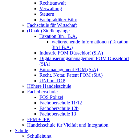
Rechtsanwalt
Verwaltung
Steuern
Fachpraktiker Büro
Fachschule für Wirtschaft
(Duale) Studiengänge
Taxation 3in1 B.A.
weitergehende Informationen (Taxation
3in1 B.A.)
Industrie FOM Düsseldorf (SiA)
Digitalisierungsmanagement FOM Düsseldorf
(SiA)
Büromanagement FOM (SiA)
Recht, Notar, Patent FOM (SiA)
UNI on TOP
Höhere Handelsschule
Fachoberschule
FOS Polizei
Fachoberschule 11/12
Fachoberschule 12b
Fachoberschule 13
FFM + IFK
Handelsschule für Vielfalt und Integration
Schule
Schulleitung