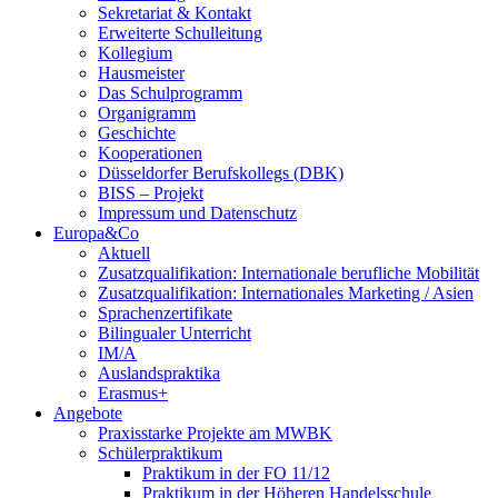
Sekretariat & Kontakt
Erweiterte Schulleitung
Kollegium
Hausmeister
Das Schulprogramm
Organigramm
Geschichte
Kooperationen
Düsseldorfer Berufskollegs (DBK)
BISS – Projekt
Impressum und Datenschutz
Europa&Co
Aktuell
Zusatzqualifikation: Internationale berufliche Mobilität
Zusatzqualifikation: Internationales Marketing / Asien
Sprachenzertifikate
Bilingualer Unterricht
IM/A
Auslandspraktika
Erasmus+
Angebote
Praxisstarke Projekte am MWBK
Schülerpraktikum
Praktikum in der FO 11/12
Praktikum in der Höheren Handelsschule