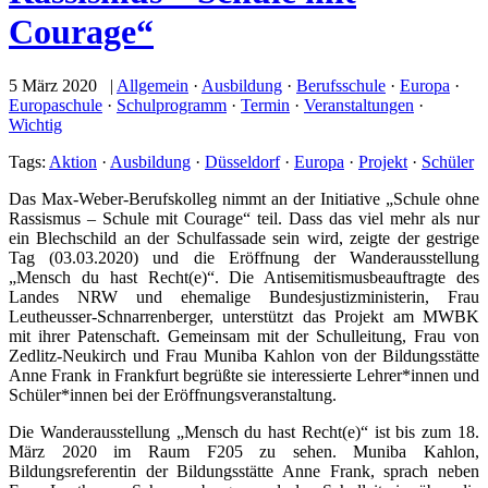
Courage“
5 März 2020 |
Allgemein
·
Ausbildung
·
Berufsschule
·
Europa
·
Europaschule
·
Schulprogramm
·
Termin
·
Veranstaltungen
·
Wichtig
Tags:
Aktion
·
Ausbildung
·
Düsseldorf
·
Europa
·
Projekt
·
Schüler
Das Max-Weber-Berufskolleg nimmt an der Initiative „Schule ohne
Rassismus – Schule mit Courage“ teil. Dass das viel mehr als nur
ein Blechschild an der Schulfassade sein wird, zeigte der gestrige
Tag (03.03.2020) und die Eröffnung der Wanderausstellung
„Mensch du hast Recht(e)“. Die Antisemitismusbeauftragte des
Landes NRW und ehemalige Bundesjustizministerin, Frau
Leutheusser-Schnarrenberger, unterstützt das Projekt am MWBK
mit ihrer Patenschaft. Gemeinsam mit der Schulleitung, Frau von
Zedlitz-Neukirch und Frau Muniba Kahlon von der Bildungsstätte
Anne Frank in Frankfurt begrüßte sie interessierte Lehrer*innen und
Schüler*innen bei der Eröffnungsveranstaltung.
Die Wanderausstellung „Mensch du hast Recht(e)“ ist bis zum 18.
März 2020 im Raum F205 zu sehen. Muniba Kahlon,
Bildungsreferentin der Bildungsstätte Anne Frank, sprach neben