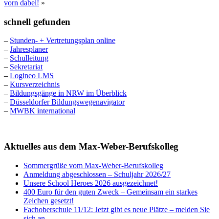
vorn dabei!
»
schnell gefunden
–
Stunden- + Vertretungsplan online
–
Jahresplaner
–
Schulleitung
–
Sekretariat
–
Logineo LMS
–
Kursverzeichnis
–
Bildungsgänge in NRW im Überblick
–
Düsseldorfer Bildungswegenavigator
–
MWBK international
Aktuelles aus dem Max-Weber-Berufskolleg
Sommergrüße vom Max-Weber-Berufskolleg
Anmeldung abgeschlossen – Schuljahr 2026/27
Unsere School Heroes 2026 ausgezeichnet!
400 Euro für den guten Zweck – Gemeinsam ein starkes
Zeichen gesetzt!
Fachoberschule 11/12: Jetzt gibt es neue Plätze – melden Sie
sich an