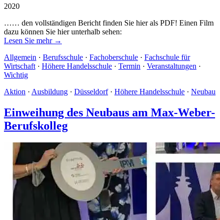
2020
…… den vollständigen Bericht finden Sie hier als PDF! Einen Film
dazu können Sie hier unterhalb sehen:
Lesen Sie mehr →
Allgemein
·
Berufsschule
·
Fachoberschule
·
Fachschule für
Wirtschaft
·
Höhere Handelsschule
·
Termin
·
Veranstaltungen
·
Wichtig
Aktion
·
Ausbildung
·
Düsseldorf
·
Höhere Handelsschule
·
Neubau
Einweihung des Neubaus am Max-Weber-
Berufskolleg