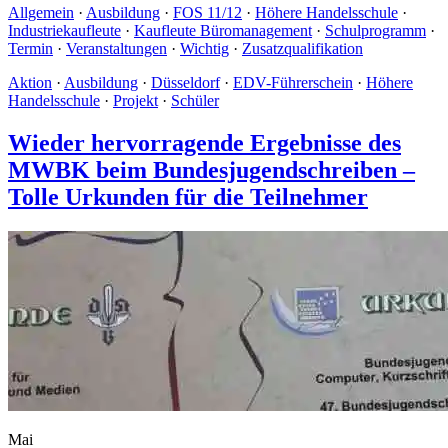
Allgemein
·
Ausbildung
·
FOS 11/12
·
Höhere Handelsschule
·
Industriekaufleute
·
Kaufleute Büromanagement
·
Schulprogramm
·
Termin
·
Veranstaltungen
·
Wichtig
·
Zusatzqualifikation
Aktion
·
Ausbildung
·
Düsseldorf
·
EDV-Führerschein
·
Höhere
Handelsschule
·
Projekt
·
Schüler
Wieder hervorragende Ergebnisse des
MWBK beim Bundesjugendschreiben –
Tolle Urkunden für die Teilnehmer
Mai