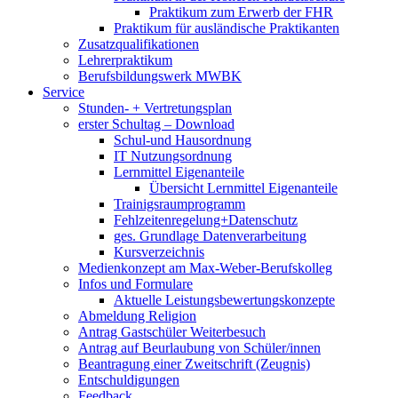
Praktikum zum Erwerb der FHR
Praktikum für ausländische Praktikanten
Zusatzqualifikationen
Lehrerpraktikum
Berufsbildungswerk MWBK
Service
Stunden- + Vertretungsplan
erster Schultag – Download
Schul-und Hausordnung
IT Nutzungsordnung
Lernmittel Eigenanteile
Übersicht Lernmittel Eigenanteile
Trainigsraumprogramm
Fehlzeitenregelung+Datenschutz
ges. Grundlage Datenverarbeitung
Kursverzeichnis
Medienkonzept am Max-Weber-Berufskolleg
Infos und Formulare
Aktuelle Leistungsbewertungskonzepte
Abmeldung Religion
Antrag Gastschüler Weiterbesuch
Antrag auf Beurlaubung von Schüler/innen
Beantragung einer Zweitschrift (Zeugnis)
Entschuldigungen
Feedback