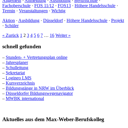
Allgemein
·
Anmeldung
·
Ausbildung
·
Berufsschule
·
Fachoberschule
·
FOS 11/12
·
FOS13
·
Höhere Handelsschule
·
Termin
·
Veranstaltungen
·
Wichtig
Aktion
·
Ausbildung
·
Düsseldorf
·
Höhere Handelsschule
·
Projekt
·
Schüler
« Zurück
1
2
3
4
5
6
7
…
16
Weiter »
schnell gefunden
–
Stunden- + Vertretungsplan online
–
Jahresplaner
–
Schulleitung
–
Sekretariat
–
Logineo LMS
–
Kursverzeichnis
–
Bildungsgänge in NRW im Überblick
–
Düsseldorfer Bildungswegenavigator
–
MWBK international
Aktuelles aus dem Max-Weber-Berufskolleg