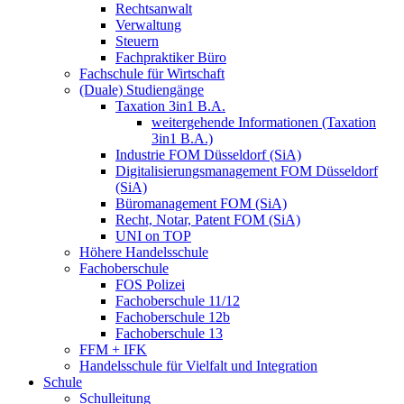
Rechtsanwalt
Verwaltung
Steuern
Fachpraktiker Büro
Fachschule für Wirtschaft
(Duale) Studiengänge
Taxation 3in1 B.A.
weitergehende Informationen (Taxation
3in1 B.A.)
Industrie FOM Düsseldorf (SiA)
Digitalisierungsmanagement FOM Düsseldorf
(SiA)
Büromanagement FOM (SiA)
Recht, Notar, Patent FOM (SiA)
UNI on TOP
Höhere Handelsschule
Fachoberschule
FOS Polizei
Fachoberschule 11/12
Fachoberschule 12b
Fachoberschule 13
FFM + IFK
Handelsschule für Vielfalt und Integration
Schule
Schulleitung