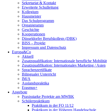
Sekretariat & Kontakt
Erweiterte Schulleitung
Kollegium
Hausmeister
Das Schulprogramm
Organigramm
Geschichte
Kooperationen
Düsseldorfer Berufskollegs (DBK)
BISS – Projekt
Impressum und Datenschutz
Europa&Co
Aktuell
Zusatzqualifikation: Internationale berufliche Mobilität
Zusatzqualifikation: Internationales Marketing / Asien
Sprachenzertifikate
Bilingualer Unterricht
IM/A
Auslandspraktika
Erasmus+
Angebote
Praxisstarke Projekte am MWBK
Schülerpraktikum
Praktikum in der FO 11/12
Praktikum in der Höheren Handelsschule