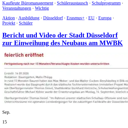
Kaufleute Büromanagement
·
Schüleraustausch
·
Schulprogramm
·
Veranstaltungen
·
Wichtig
Aktion
·
Ausbildung
·
Düsseldorf
·
Erasmus+
·
EU
·
Europa
·
Projekt
·
Schüler
Bericht und Video der Stadt Düsseldorf
zur Einweihung des Neubaus am MWBK
Sep.
15