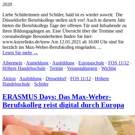
2020
Liebe Schülerinnen und Schüler, bald ist es wieder soweit: Die
Düsseldorfer Berufskollegs stellen sich vor! Auch in diesem Jahr
bieten die Berufskollegs Tage der offenen Tür und Infoabende zu
ihren Bildungsgängen an. Eine Übersicht über die Termine und
coronabedingte Besonderheiten finden Sie hier:
www.kurzelinks.de/tznw Am 12.01.2021 ab 16:00 Uhr sind Sie
herzlich ins Max-Weber-Berufskolleg eingeladen. ...
Lesen Sie mehr →
Allgemein
·
Anmeldung
·
Ausbildung
·
Europaschule
·
FOS 11/12
·
Höhere Handelsschule
·
Termin
·
Veranstaltungen
·
Wichtig
Aktion
·
Ausbildung
·
Düsseldorf
·
FOS 11/12
·
Höhere
Handelsschule
·
Schüler
ERASMUS Days: Das Max-Weber-
Berufskolleg reist digital durch Europa