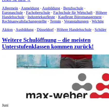
Allgemein
·
Anmeldung
·
Ausbildung
·
Berufsschule
·
Europaschule
·
Fachoberschule
·
Fachschule für Wirtschaft
·
Höhere
Handelsschule
·
Industriekaufleute
·
Kaufleute Büromanagement
·
Rechtsanwaltsfachangestellte
·
Termin
·
Veranstaltungen
·
Wichtig
Aktion
·
Ausbildung
·
Düsseldorf
·
Höhere Handelsschule
·
Schüler
Weitere Schulöffnung – die meisten
Unterstufenklassen kommen zurück!
Juni